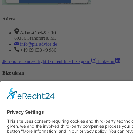
Accept
powered by
Usercentrics Consent
Adres
Management Platform
&
eRecht24
Adam-Opel-Str. 10
60386 Frankfurt a. M.
info@pia-advice.de
+49 69 633 49 986
Jki-phone-handset-light
Jki-mail-line
Instagram
Linkedin
Bize ulaşın
Vorname
Nachname
E-Mail
Wie haben Sie uns gefunden?
Anliegen