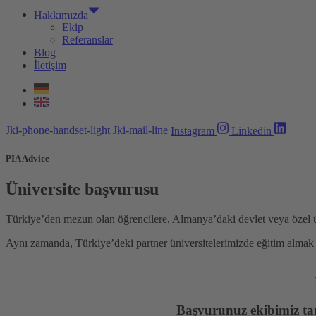
Hakkımızda
Ekip
Referanslar
Blog
İletişim
Jki-phone-handset-light
Jki-mail-line
Instagram
Linkedin
PIA Advice
Üniversite başvurusu
Türkiye’den mezun olan öğrencilere, Almanya’daki devlet veya özel üni
Aynı zamanda, Türkiye’deki partner üniversitelerimizde eğitim almak
Başvurunuz ekibimiz taraf