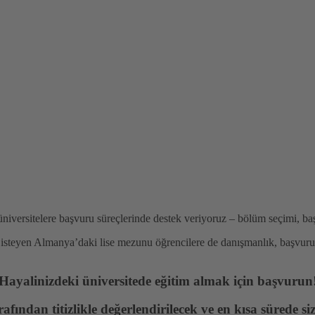
versitelere başvuru süreçlerinde destek veriyoruz – bölüm seçimi, başv
 isteyen Almanya’daki lise mezunu öğrencilere de danışmanlık, başvuru
Hayalinizdeki üniversitede eğitim almak için başvurun
ından titizlikle değerlendirilecek ve en kısa sürede sizin