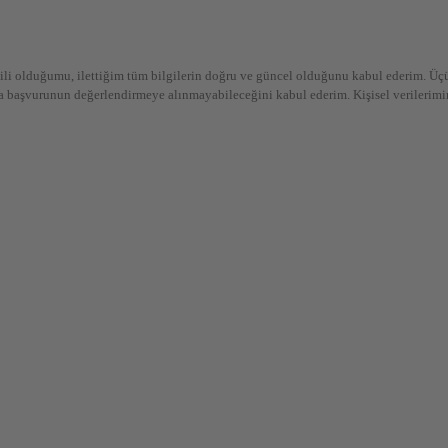
li olduğumu, ilettiğim tüm bilgilerin doğru ve güncel olduğunu kabul ederim. Üçü
başvurunun değerlendirmeye alınmayabileceğini kabul ederim. Kişisel verilerimin 