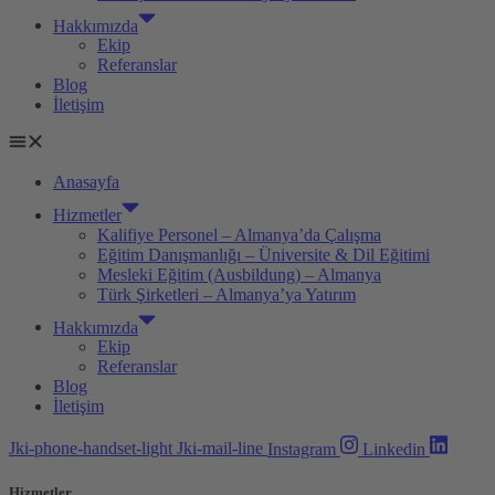
Hakkımızda
Ekip
Referanslar
Blog
İletişim
Anasayfa
Hizmetler
Kalifiye Personel – Almanya’da Çalışma
Eğitim Danışmanlığı – Üniversite & Dil Eğitimi
Mesleki Eğitim (Ausbildung) – Almanya
Türk Şirketleri – Almanya’ya Yatırım
Hakkımızda
Ekip
Referanslar
Blog
İletişim
Jki-phone-handset-light
Jki-mail-line
Instagram
Linkedin
Hizmetler