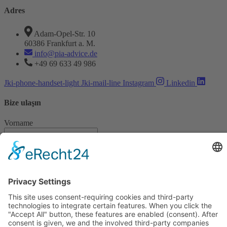
powered by
Usercentrics Consent
Adres
Management Platform
&
eRecht24
Adam-Opel-Str. 10
60386 Frankfurt a. M.
info@pia-advice.de
+49 69 633 49 986
Jki-phone-handset-light
Jki-mail-line
Instagram
Linkedin
Bize ulaşın
Vorname
Nachname
E-Mail
Wie haben Sie uns gefunden?
Anliegen
Ihre Nachricht