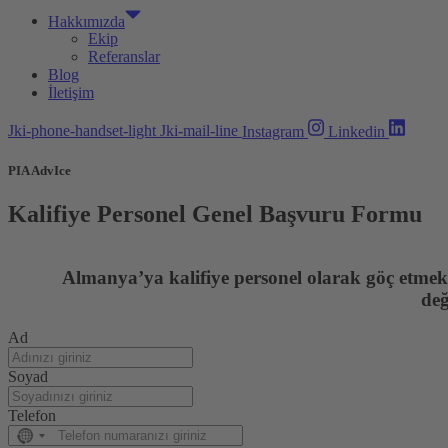
Hakkımızda
Ekip
Referanslar
Blog
İletişim
Jki-phone-handset-light
Jki-mail-line
Instagram
Linkedin
PIA AdvIce
Kalifiye Personel Genel Başvuru Formu
Almanya’ya kalifiye personel olarak göç etmek i
değ
Ad
Soyad
Telefon
No