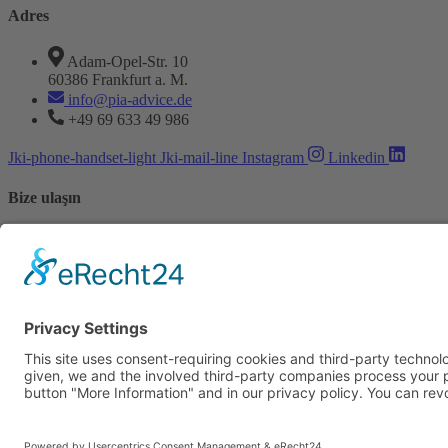
powered by
Usercentrics Consent
Adres
Management Platform
&
eRecht24
Adam-Opel-Str. 10
60386 Frankfurt a. M.
info@pia-advice.de
+49 69 633 49 986
Jki-phone-handset-light
Jki-mail-line
Instagram
Linkedin
Bize ulaşın
Vorname
Nachname
E-Mail
Wie haben Sie uns gefunden?
Anliegen
Ihre Nachricht