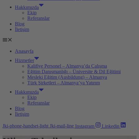
Hakkımızda
Ekip
Referanslar
Blog
İletişim
Anasayfa
Hizmetler
Kalifiye Personel – Almanya’da Çalışma
Eğitim Danışmanlığı – Üniversite & Dil Eğitimi
Mesleki Eğitim (Ausbildung) – Almanya
Türk Şirketleri – Almanya’ya Yatırım
Hakkımızda
Ekip
Referanslar
Blog
İletişim
Jki-phone-handset-light
Jki-mail-line
Instagram
Linkedin