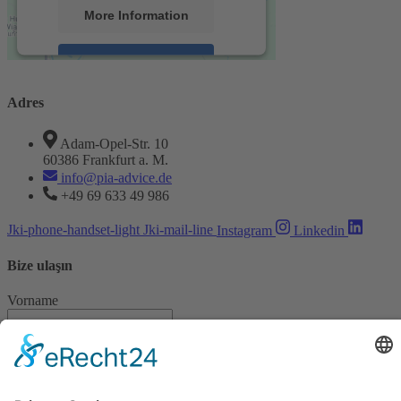
More Information
Accept
powered by
Usercentrics Consent
Adres
Management Platform
&
eRecht24
Adam-Opel-Str. 10
60386 Frankfurt a. M.
info@pia-advice.de
+49 69 633 49 986
Jki-phone-handset-light
Jki-mail-line
Instagram
Linkedin
Bize ulaşın
Vorname
Nachname
E-Mail