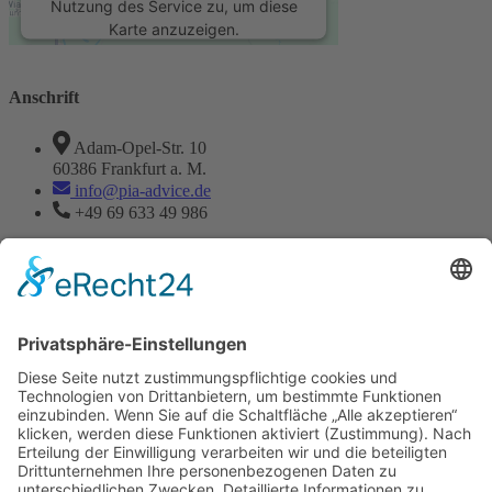
Nutzung des Service zu, um diese
Karte anzuzeigen.
Mehr Informationen
Anschrift
Akzeptieren
Adam-Opel-Str. 10
60386 Frankfurt a. M.
powered by
Usercentrics Consent
info@pia-advice.de
Management Platform
&
eRecht24
+49 69 633 49 986
Jki-phone-handset-light
Jki-mail-line
Instagram
Linkedin
Kontaktieren Sie uns
Vorname
Nachname
E-Mail
Wie haben Sie uns gefunden?