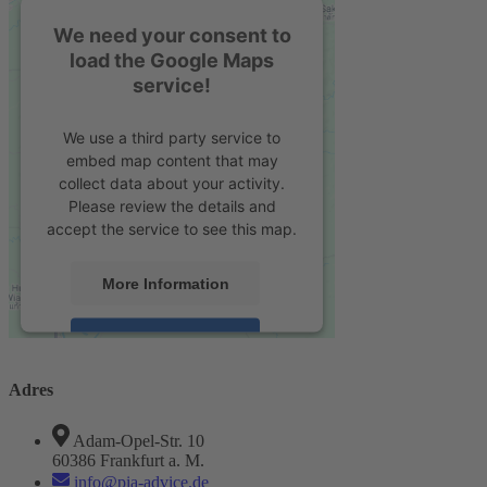
We need your consent to
load the Google Maps
service!
We use a third party service to
embed map content that may
collect data about your activity.
Please review the details and
accept the service to see this map.
More Information
Accept
powered by
Usercentrics Consent
Adres
Management Platform
&
eRecht24
Adam-Opel-Str. 10
60386 Frankfurt a. M.
info@pia-advice.de