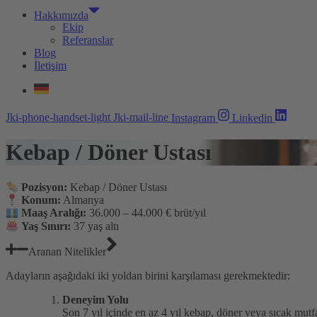
Hakkımızda
Ekip
Referanslar
Blog
İletişim
Jki-phone-handset-light
Jki-mail-line
Instagram
Linkedin
Kebap / Döner Ustası
Pozisyon:
Kebap / Döner Ustası
Konum:
Almanya
Maaş Aralığı:
36.000 – 44.000 € brüt/yıl
Yaş Sınırı:
37 yaş altı
Aranan Nitelikler
Adayların aşağıdaki iki yoldan birini karşılaması gerekmektedir:
Deneyim Yolu
Son 7 yıl içinde en az 4 yıl kebap, döner veya sıcak mut