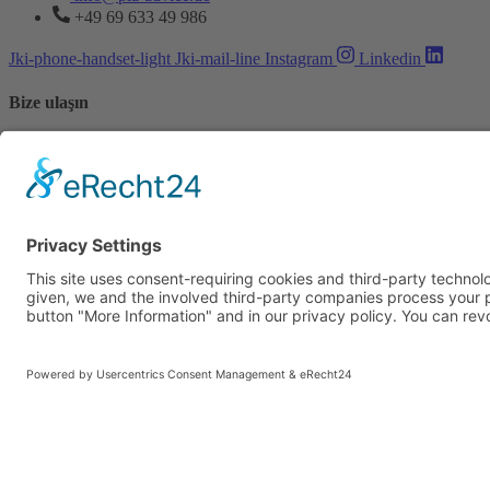
+49 69 633 49 986
Jki-phone-handset-light
Jki-mail-line
Instagram
Linkedin
Bize ulaşın
Vorname
Nachname
E-Mail
Wie haben Sie uns gefunden?
Anliegen
Ihre Nachricht
Senden