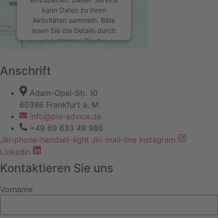
kann Daten zu Ihren
Aktivitäten sammeln. Bitte
lesen Sie die Details durch
und stimmen Sie der
Nutzung des Service zu, um
diese Karte anzuzeigen.
Anschrift
Mehr Informationen
Adam-Opel-Str. 10
60386 Frankfurt a. M.
Akzeptieren
info@pia-advice.de
+49 69 633 49 986
powered by
Usercentrics
Consent Management
Jki-phone-handset-light
Jki-mail-line
Instagram
Platform
&
eRecht24
Linkedin
Kontaktieren Sie uns
Vorname