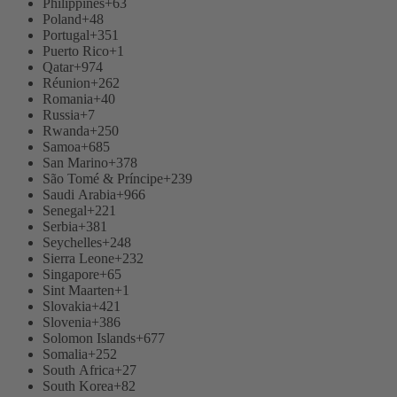
Philippines
+63
Poland
+48
Portugal
+351
Puerto Rico
+1
Qatar
+974
Réunion
+262
Romania
+40
Russia
+7
Rwanda
+250
Samoa
+685
San Marino
+378
São Tomé & Príncipe
+239
Saudi Arabia
+966
Senegal
+221
Serbia
+381
Seychelles
+248
Sierra Leone
+232
Singapore
+65
Sint Maarten
+1
Slovakia
+421
Slovenia
+386
Solomon Islands
+677
Somalia
+252
South Africa
+27
South Korea
+82