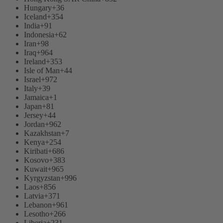
Hungary
+36
Iceland
+354
India
+91
Indonesia
+62
Iran
+98
Iraq
+964
Ireland
+353
Isle of Man
+44
Israel
+972
Italy
+39
Jamaica
+1
Japan
+81
Jersey
+44
Jordan
+962
Kazakhstan
+7
Kenya
+254
Kiribati
+686
Kosovo
+383
Kuwait
+965
Kyrgyzstan
+996
Laos
+856
Latvia
+371
Lebanon
+961
Lesotho
+266
Liberia
+231