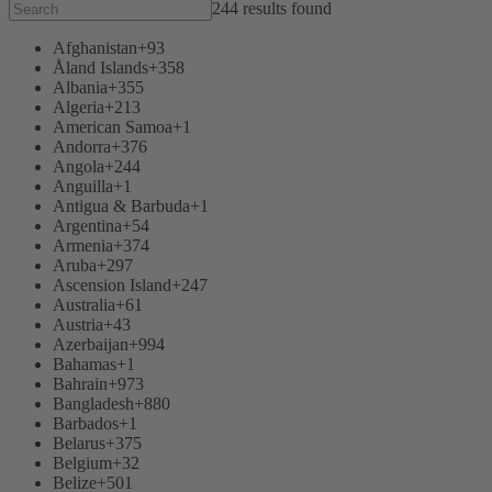
244 results found
Afghanistan
+93
Åland Islands
+358
Albania
+355
Algeria
+213
American Samoa
+1
Andorra
+376
Angola
+244
Anguilla
+1
Antigua & Barbuda
+1
Argentina
+54
Armenia
+374
Aruba
+297
Ascension Island
+247
Australia
+61
Austria
+43
Azerbaijan
+994
Bahamas
+1
Bahrain
+973
Bangladesh
+880
Barbados
+1
Belarus
+375
Belgium
+32
Belize
+501