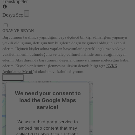
Transkript/ler
Dosya Seç
ONAY VE BEYAN
Başvurunun tarafımca yapıldığını veya üçüncü bir kişi adına işlem yapmaya
yetkili olduğumu, ilettiğim tüm bilgilerin doğru ve güncel olduğunu kabul
ederim. Üçüncü kişiler adına yapılan başvurularda gerekli açık rıza ve/veya
vekâletnamenin bulunduğunu ve talep edilmesi halinde sunulacağını beyan
ederim. Aksi durumda başvurunun değerlendirmeye alınmayabileceğini kabul
ederim. Kişisel verilerimin işlenmesine ilişkin detaylı bilgi için
KVKK
Aydınlatma Metni
'ni okudum ve kabul ediyorum.
BAŞVUR
We need your consent to
load the Google Maps
service!
We use a third party service to
embed map content that may
collect data about your activity.