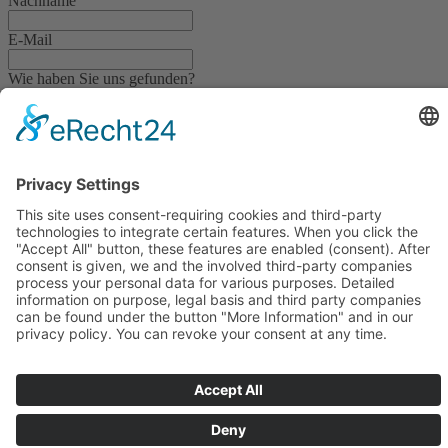
Nachname
E-Mail
Wie haben Sie uns gefunden?
Anliegen
Ihre Nachricht
Senden
©2026 PIA Advice | Tüm hakları saklıdır
Künye
Gizlilik Bildirimi
Hizmet Şartları