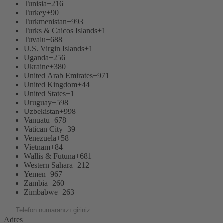
Tunisia
+216
Turkey
+90
Turkmenistan
+993
Turks & Caicos Islands
+1
Tuvalu
+688
U.S. Virgin Islands
+1
Uganda
+256
Ukraine
+380
United Arab Emirates
+971
United Kingdom
+44
United States
+1
Uruguay
+598
Uzbekistan
+998
Vanuatu
+678
Vatican City
+39
Venezuela
+58
Vietnam
+84
Wallis & Futuna
+681
Western Sahara
+212
Yemen
+967
Zambia
+260
Zimbabwe
+263
Adres