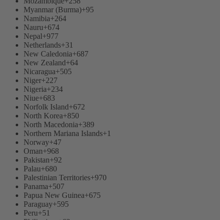
Mozambique
+258
Myanmar (Burma)
+95
Namibia
+264
Nauru
+674
Nepal
+977
Netherlands
+31
New Caledonia
+687
New Zealand
+64
Nicaragua
+505
Niger
+227
Nigeria
+234
Niue
+683
Norfolk Island
+672
North Korea
+850
North Macedonia
+389
Northern Mariana Islands
+1
Norway
+47
Oman
+968
Pakistan
+92
Palau
+680
Palestinian Territories
+970
Panama
+507
Papua New Guinea
+675
Paraguay
+595
Peru
+51