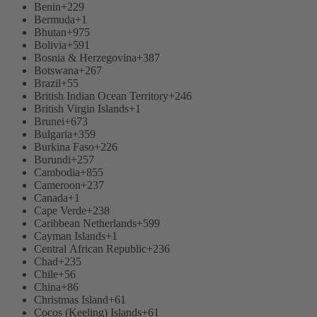
Benin
+229
Bermuda
+1
Bhutan
+975
Bolivia
+591
Bosnia & Herzegovina
+387
Botswana
+267
Brazil
+55
British Indian Ocean Territory
+246
British Virgin Islands
+1
Brunei
+673
Bulgaria
+359
Burkina Faso
+226
Burundi
+257
Cambodia
+855
Cameroon
+237
Canada
+1
Cape Verde
+238
Caribbean Netherlands
+599
Cayman Islands
+1
Central African Republic
+236
Chad
+235
Chile
+56
China
+86
Christmas Island
+61
Cocos (Keeling) Islands
+61