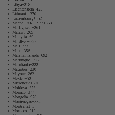
Libya
+218
Liechtenstein
+423
Lithuania
+370
Luxembourg
+352
Macao SAR China
+853
Madagascar
+261
Malawi
+265
Malaysia
+60
Maldives
+960
Mali
+223
Malta
+356
Marshall Islands
+692
Martinique
+596
Mauritania
+222
Mauritius
+230
Mayotte
+262
Mexico
+52
Micronesia
+691
Moldova
+373
Monaco
+377
Mongolia
+976
Montenegro
+382
Montserrat
+1
Morocco
+212