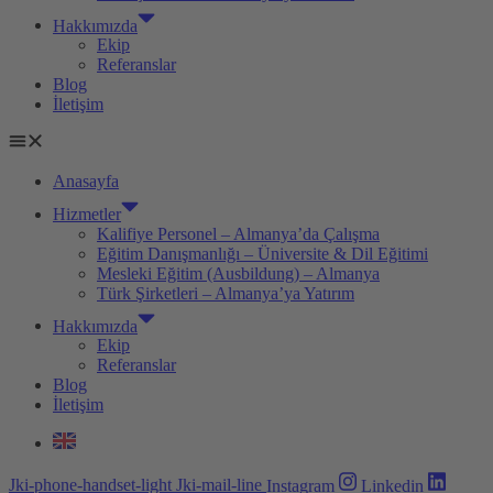
Hakkımızda
Ekip
Referanslar
Blog
İletişim
Anasayfa
Hizmetler
Kalifiye Personel – Almanya’da Çalışma
Eğitim Danışmanlığı – Üniversite & Dil Eğitimi
Mesleki Eğitim (Ausbildung) – Almanya
Türk Şirketleri – Almanya’ya Yatırım
Hakkımızda
Ekip
Referanslar
Blog
İletişim
Jki-phone-handset-light
Jki-mail-line
Instagram
Linkedin