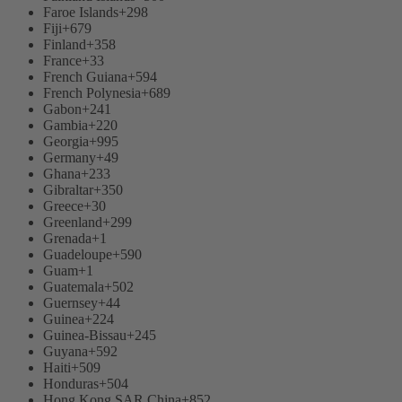
Faroe Islands
+298
Fiji
+679
Finland
+358
France
+33
French Guiana
+594
French Polynesia
+689
Gabon
+241
Gambia
+220
Georgia
+995
Germany
+49
Ghana
+233
Gibraltar
+350
Greece
+30
Greenland
+299
Grenada
+1
Guadeloupe
+590
Guam
+1
Guatemala
+502
Guernsey
+44
Guinea
+224
Guinea-Bissau
+245
Guyana
+592
Haiti
+509
Honduras
+504
Hong Kong SAR China
+852