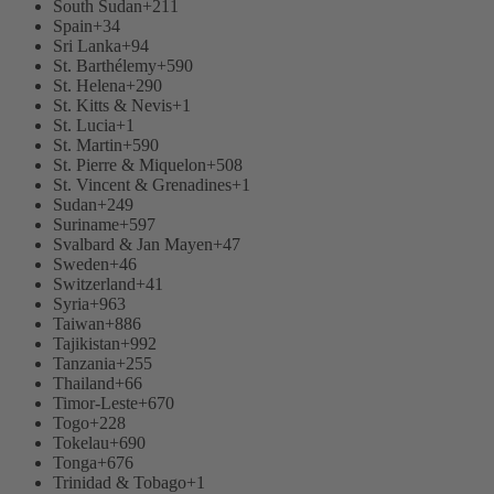
South Sudan
+211
Spain
+34
Sri Lanka
+94
St. Barthélemy
+590
St. Helena
+290
St. Kitts & Nevis
+1
St. Lucia
+1
St. Martin
+590
St. Pierre & Miquelon
+508
St. Vincent & Grenadines
+1
Sudan
+249
Suriname
+597
Svalbard & Jan Mayen
+47
Sweden
+46
Switzerland
+41
Syria
+963
Taiwan
+886
Tajikistan
+992
Tanzania
+255
Thailand
+66
Timor-Leste
+670
Togo
+228
Tokelau
+690
Tonga
+676
Trinidad & Tobago
+1