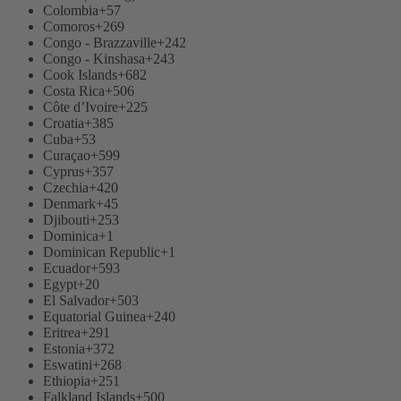
Colombia
+57
Comoros
+269
Congo - Brazzaville
+242
Congo - Kinshasa
+243
Cook Islands
+682
Costa Rica
+506
Côte d’Ivoire
+225
Croatia
+385
Cuba
+53
Curaçao
+599
Cyprus
+357
Czechia
+420
Denmark
+45
Djibouti
+253
Dominica
+1
Dominican Republic
+1
Ecuador
+593
Egypt
+20
El Salvador
+503
Equatorial Guinea
+240
Eritrea
+291
Estonia
+372
Eswatini
+268
Ethiopia
+251
Falkland Islands
+500