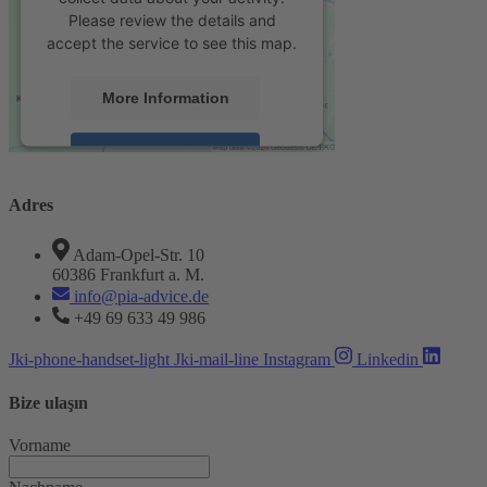
Please review the details and
accept the service to see this map.
More Information
Accept
powered by
Usercentrics Consent
Adres
Management Platform
&
eRecht24
Adam-Opel-Str. 10
60386 Frankfurt a. M.
info@pia-advice.de
+49 69 633 49 986
Jki-phone-handset-light
Jki-mail-line
Instagram
Linkedin
Bize ulaşın
Vorname